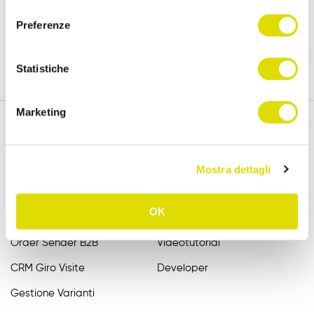
versione completa, per 15 giorni.
consenso
Preferenze
Prova Gratis
Statistiche
Marketing
Funzionalità
Assistenza
Mostra dettagli
Raccolta Ordini Agenti
FAQ
OK
Catalogo Agenti
Manuali
Order Sender B2B
Videotutorial
CRM Giro Visite
Developer
Gestione Varianti