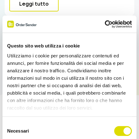
Leggi tutto
Questo sito web utilizza i cookie
Utilizziamo i cookie per personalizzare contenuti ed
annunci, per fornire funzionalità dei social media e per
analizzare il nostro traffico. Condividiamo inoltre
informazioni sul modo in cui utilizza il nostro sito con i
nostri partner che si occupano di analisi dei dati web,
pubblicità e social media, i quali potrebbero combinarle
con altre informazioni che ha fornito loro o che hanno
raccolto dal suo utilizzo dei loro servizi.
Potenzia le tue Vendite!
Link
Selezione
all'informativa:
https://www.ordersender.com/cookie-
Necessari
Prova l'App Order Sender gratis, nella sua
del
policy