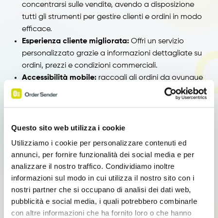
concentrarsi sulle vendite, avendo a disposizione
tutti gli strumenti per gestire clienti e ordini in modo
efficace.
Esperienza cliente migliorata:
Offri un servizio
personalizzato grazie a informazioni dettagliate su
ordini, prezzi e condizioni commerciali.
Accessibilità mobile:
raccogli gli ordini da ovunque
ti trovi, da Smartphone e Tablet, anche offline
Massima integrazione:
l’App per agenti si integra a
qualsiasi ERP
Questo sito web utilizza i cookie
Utilizziamo i cookie per personalizzare contenuti ed
annunci, per fornire funzionalità dei social media e per
Moduli aggiuntivi per un CRM su
analizzare il nostro traffico. Condividiamo inoltre
misura
informazioni sul modo in cui utilizza il nostro sito con i
nostri partner che si occupano di analisi dei dati web,
Order Sender
pubblicità e social media, i quali potrebbero combinarle
è potenziabile grazie ai Moduli
con altre informazioni che ha fornito loro o che hanno
Aggiuntivi: