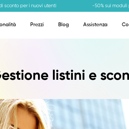
i sconto per i nuovi utenti
-50% sui moduli p
onalità
Prezzi
Blog
Assistenza
Co
Order Sender B2B
estione listini e scon
CRM Giro Visite
Gestione Varianti
Anagrafiche Certificate