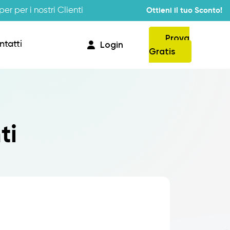
er per i nostri Clienti
Ottieni il tuo Sconto!
Prova
ntatti
Login
Gratis
Provvigioni
ti
Business Intelligence
Integrazione