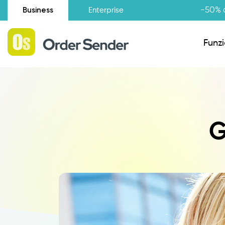
Business
-50% d
Enterprise
Funzi
Situazione amministrativa
G
Novità
Raccolta Ordini Agenti
Catalogo Agenti