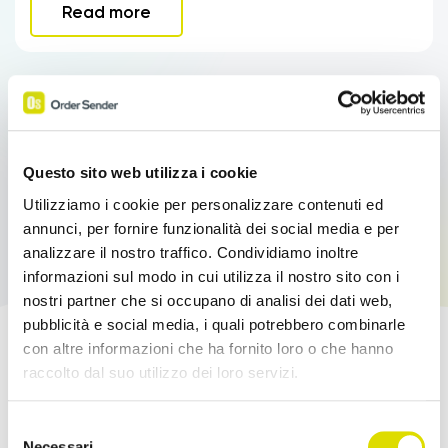
Read more
Questo sito web utilizza i cookie
Utilizziamo i cookie per personalizzare contenuti ed
annunci, per fornire funzionalità dei social media e per
analizzare il nostro traffico. Condividiamo inoltre
informazioni sul modo in cui utilizza il nostro sito con i
nostri partner che si occupano di analisi dei dati web,
pubblicità e social media, i quali potrebbero combinarle
con altre informazioni che ha fornito loro o che hanno
Boost your sales!
raccolto dal suo utilizzo dei loro servizi.
Link
Try Order Sender for free in its full version for
Selezione
all'informativa:
https://www.ordersender.com/cookie-
Necessari