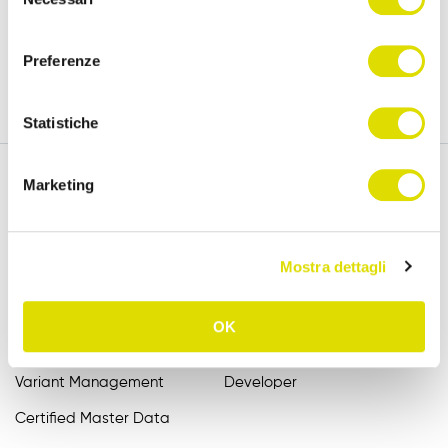
15 days.
del
policy
consenso
Preferenze
Try for free
Statistiche
Marketing
Features
Assistance
Mostra dettagli
Order Entry
FAQ
Catalogue
User Manuals
OK
B2B Order Sender
Videotutorial EN
Variant Management
Developer
Certified Master Data