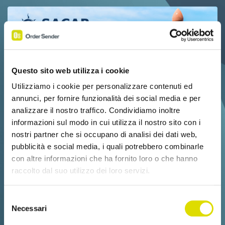
Questo sito web utilizza i cookie
Utilizziamo i cookie per personalizzare contenuti ed
annunci, per fornire funzionalità dei social media e per
analizzare il nostro traffico. Condividiamo inoltre
informazioni sul modo in cui utilizza il nostro sito con i
nostri partner che si occupano di analisi dei dati web,
pubblicità e social media, i quali potrebbero combinarle
con altre informazioni che ha fornito loro o che hanno
raccolto dal suo utilizzo dei loro servizi.
Link
Selezione
all'informativa:
https://www.ordersender.com/cookie-
Necessari
del
policy
consenso