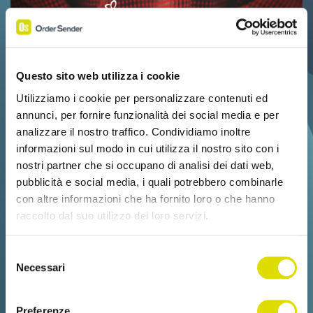
Questo sito web utilizza i cookie
Utilizziamo i cookie per personalizzare contenuti ed
annunci, per fornire funzionalità dei social media e per
analizzare il nostro traffico. Condividiamo inoltre
informazioni sul modo in cui utilizza il nostro sito con i
nostri partner che si occupano di analisi dei dati web,
pubblicità e social media, i quali potrebbero combinarle
con altre informazioni che ha fornito loro o che hanno
raccolto dal suo utilizzo dei loro servizi.
Link
Selezione
all'informativa:
https://www.ordersender.com/cookie-
Necessari
del
policy
consenso
Preferenze