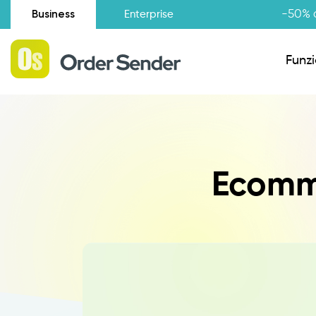
Business
-50% d
Enterprise
Funzi
Situazione amministrativa
Ecomme
Novità
Raccolta Ordini Agenti
Catalogo Agenti