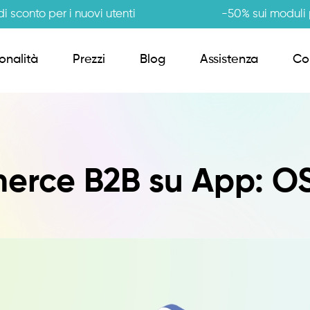
i sconto per i nuovi utenti
-50% sui moduli p
onalità
Prezzi
Blog
Assistenza
Co
Order Sender B2B
rce B2B su App: OS
CRM Giro Visite
Gestione Varianti
Anagrafiche Certificate