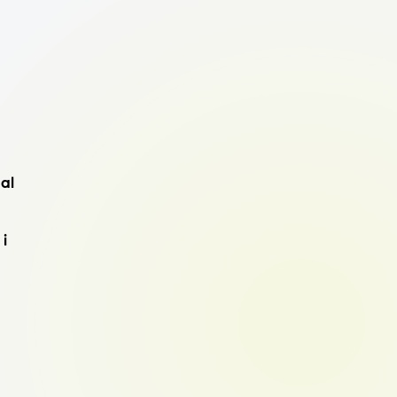
dal
 i