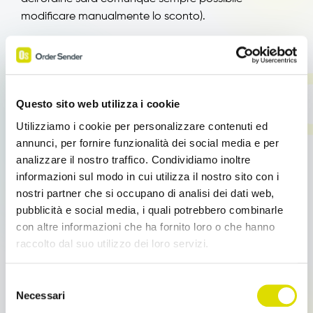
modificare manualmente lo sconto).
Percentuali di sconto
Una volta specificato il fornitore, ed eventualmente il
prodotto, selezioniamo la percentuale di sconto. E’
Questo sito web utilizza i cookie
possibile specificare fino a tre percentuali di sconto
successive: la seconda percentuale rappresenta uno
Utilizziamo i cookie per personalizzare contenuti ed
annunci, per fornire funzionalità dei social media e per
sconto sul prezzo già scontato con la prima
analizzare il nostro traffico. Condividiamo inoltre
percentuale, e la terza uno sconto applicato al
informazioni sul modo in cui utilizza il nostro sito con i
prezzo già scontato con la seconda.
nostri partner che si occupano di analisi dei dati web,
Esempio: se a un prodotto X si associa uno sconto 1
pubblicità e social media, i quali potrebbero combinarle
del 10%, e uno sconto 2 del 5%, partendo da un
con altre informazioni che ha fornito loro o che hanno
prezzo iniziale di 100, il prezzo scontato finale sarà di
raccolto dal suo utilizzo dei loro servizi.
85.5 (il primo sconto riduce il prezzo a 90, su questo,
applicando lo sconto 2, si arriva a 85.5).
Link
Selezione
In alternativa ai tre sconti, è possibile specificare un
all'informativa:
https://www.ordersender.com/cookie-
Necessari
del
policy
prezzo netto da applicare direttamente al prodotto