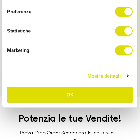
consenso
che andrà a sovrascrivere il prezzo base.
Preferenze
Gestione anagrafiche sconti
Statistiche
La Gestione delle anagrafiche “Sconti” è accessibile
dal menu laterale, cliccando sull’icona composta da
3 linee orizzontali, in alto a destra di ogni schermata.
Marketing
Mostra dettagli
OK
Potenzia le tue Vendite!
Prova l'App Order Sender gratis, nella sua