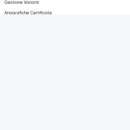
Gestione Varianti
Anagrafiche Certificate
Provvigioni
Business Intelligence
Integrazione
Seguici
Prezzi
Blog
Contatti
IT
EN
ES