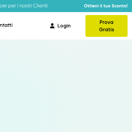
er per i nostri Clienti
Ottieni il tuo Sconto!
Prova
ntatti
Login
Gratis
Provvigioni
Business Intelligence
Integrazione