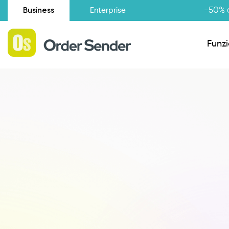
Business
-50% d
Enterprise
Funzi
Situazione amministrativa
Novità
Raccolta Ordini Agenti
Catalogo Agenti