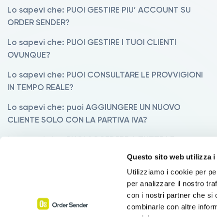
Lo sapevi che: PUOI GESTIRE PIU’ ACCOUNT SU
ORDER SENDER?
Lo sapevi che: PUOI GESTIRE I TUOI CLIENTI
OVUNQUE?
Lo sapevi che: PUOI CONSULTARE LE PROVVIGIONI
IN TEMPO REALE?
Lo sapevi che: puoi AGGIUNGERE UN NUOVO
CLIENTE SOLO CON LA PARTIVA IVA?
Lo sapevi che: PUOI ACCEDERE A TUTTE LE
STATISTICHE?
Questo sito web utilizza i
Lo sapevi che: LE TUE VISITE HANNO MOLTO DA
Utilizziamo i cookie per pe
per analizzare il nostro tra
RACCONTARE?
con i nostri partner che si
Lo sapevi che: CON ORDER SENDER PUOI PASSARE
combinarle con altre inform
DALLA PROPOSTA AL PREVENTIVO IN UN ATTIMO?