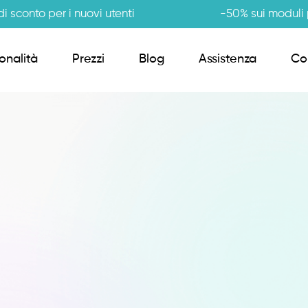
i sconto per i nuovi utenti
-50% sui moduli p
onalità
Prezzi
Blog
Assistenza
Co
Order Sender B2B
CRM Giro Visite
Gestione Varianti
Anagrafiche Certificate