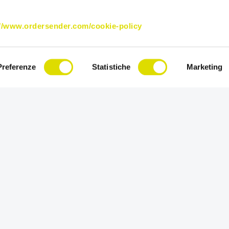
://www.ordersender.com/cookie-policy
Preferenze
Statistiche
Marketing
endite!
Prova l'App Order Sender gratis
sua versione completa, per 15 g