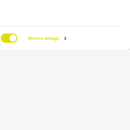
Mostra dettagli
, nella
Prova Gratis
iorni.