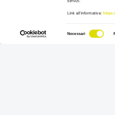
servizi.
Lo sapevi che: CON ORDER SENDER NON SALTERAI
Link all'informativa:
https
PIU’ UNA VISITA?
Lo sapevi che: CON ORDER SENDER L’INDIRIZZO
Selezione
Necessari
GIUSTO E’ AUTOMATICO?
del
consenso
Potenzia le tue V