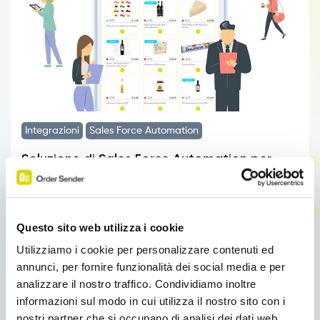
Integrazioni
Sales Force Automation
Soluzione di Sales Force Automation per
aziende
Soluzione di Sales Force Automation per aziende
Soluzione di Sales Force Automation per aziende Fai
Questo sito web utilizza i cookie
fare il salto di qualità […]
Utilizziamo i cookie per personalizzare contenuti ed
annunci, per fornire funzionalità dei social media e per
Leggi tutto
analizzare il nostro traffico. Condividiamo inoltre
informazioni sul modo in cui utilizza il nostro sito con i
nostri partner che si occupano di analisi dei dati web,