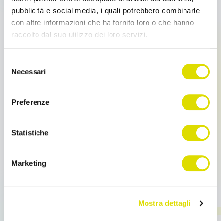
pubblicità e social media, i quali potrebbero combinarle
con altre informazioni che ha fornito loro o che hanno
raccolto dal suo utilizzo dei loro servizi.
Link
Selezione
all'informativa:
https://www.ordersender.com/cookie-
Necessari
del
policy
consenso
Preferenze
Moduli
Statistiche
Giro Visite Clienti
Giro Visite Clienti Giro Visite Clienti Il tuo Smartphone
Marketing
o Tablet possono diventare la tua agenda di
appuntamenti digitale, perfetta […]
Mostra dettagli
Leggi tutto