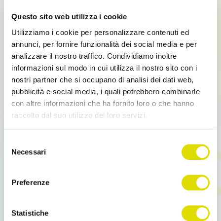
produttività della Forza Vendita, assicura la massima
Questo sito web utilizza i cookie
efficienza in tutto il processo di vendita.
Utilizziamo i cookie per personalizzare contenuti ed
OS Enterprise
è personalizzabile in base alle
annunci, per fornire funzionalità dei social media e per
esigenze e agli obiettivi della tua azienda,
è in
analizzare il nostro traffico. Condividiamo inoltre
grado di
gestire più di 500 mila articoli e funziona
informazioni sul modo in cui utilizza il nostro sito con i
anche offline,
in assenza di connessione a Internet.
Si
nostri partner che si occupano di analisi dei dati web,
integra a qualsiasi ERP.
pubblicità e social media, i quali potrebbero combinarle
con altre informazioni che ha fornito loro o che hanno
Tra le funzionalità dell’App:
Raccolta Ordini da
raccolto dal suo utilizzo dei loro servizi.
Tablet, iOS e Android, Catalogo Prodotti Digitale,
CRM e Giro Visite, Ecommerce B2B e Ecommerce B2B
Link
Selezione
su App, Business Intelligenze e oltre 100 moduli
all'informativa:
https://www.ordersender.com/cookie-
Necessari
del
aggiuntivi.
policy
consenso
Preferenze
Banfi e Order Sender
Statistiche