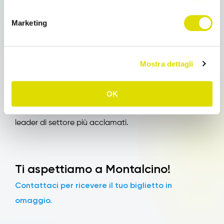
Banfi
,
con il suo grande progetto, che integra
Marketing
produzione viticola di altissima qualità, a una cantina
Software OS
moderna,
utilizza da tempo il
Enterprise
per la sua rete commerciale, distribuita
Mostra dettagli
su tutto il territorio italiano.
Siamo felici di collaborare con un’azienda che, dal
OK
1978, produce vini straordinari, che hanno ottenuto
numerosi riconoscimenti dalla stampa e dagli opinion
leader di settore più acclamati.
Ti aspettiamo a Montalcino!
Contattaci per ricevere il tuo biglietto in
omaggio.