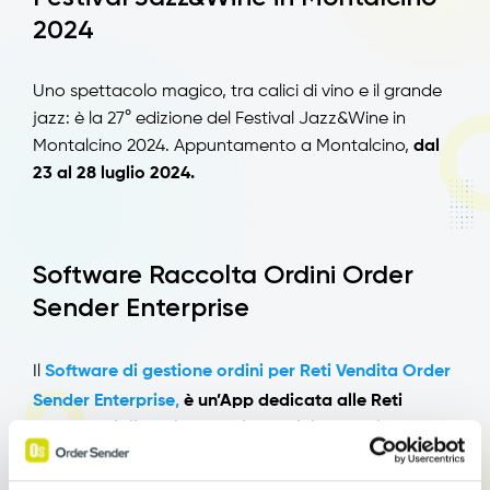
2024
Uno spettacolo magico, tra calici di vino e il grande
jazz: è la 27° edizione del Festival Jazz&Wine in
Montalcino 2024. Appuntamento a Montalcino,
dal
23 al 28 luglio 2024.
Software Raccolta Ordini Order
Sender Enterprise
Il
Software di gestione ordini per Reti Vendita Order
,
Sender Enterprise
è un’App dedicata alle Reti
Commerciali per la raccolta ordini da Tablet.
E’ una
soluzione
potente e personalizzabile:
automatizza
l’acquisizione di ordini da mobile, potenzia la