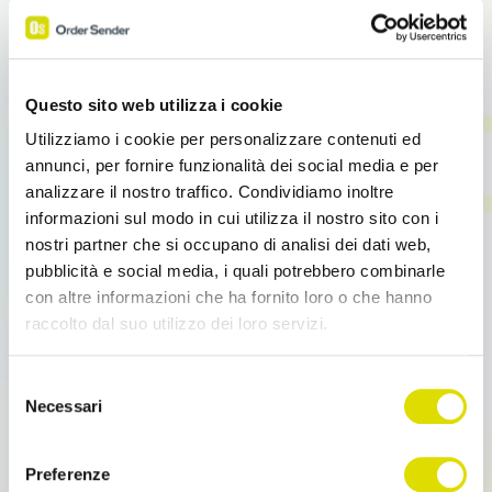
Funziona offline
, da Web e Tablet, iOS e Android
Sicurezza massima,
grazie al backup automatico
in Cloud
Si integra a qualsiasi ERP aziendale
Questo sito web utilizza i cookie
Utilizziamo i cookie per personalizzare contenuti ed
annunci, per fornire funzionalità dei social media e per
analizzare il nostro traffico. Condividiamo inoltre
offre alla tua azienda e
OS Enterprise
informazioni sul modo in cui utilizza il nostro sito con i
alla tua Rete Commerciale
nostri partner che si occupano di analisi dei dati web,
pubblicità e social media, i quali potrebbero combinarle
con altre informazioni che ha fornito loro o che hanno
Raccolta Ordini automatizzata
raccolto dal suo utilizzo dei loro servizi.
Catalogo
Prodotti digitale
CRM clienti e Giro Visite
Link
Selezione
Report, Statistiche,
Business Intelligence
all'informativa:
https://www.ordersender.com/cookie-
Necessari
del
Gestione di
oltre 500 mila prodotti
policy
consenso
Possibilità di
lavorare offline
Preferenze
Personalizzazione,
oltre 75 moduli dedicati