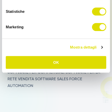
Integrazione
a qualsiasi gestionale aziendale
Multilingua
(disponibile in 8 lingue)
Statistiche
Ecommerce B2B
per la gestione degli ordini dei
tuoi clienti
Marketing
Il Software è stato sviluppato nel 2010,
utilizzato da
oltre 400 aziende italiane, più di 7 mila agenti di
commercio, oltre 800 mila ordini annui.
Mostra dettagli
ORDINI DA TABLET
RETE VENDITA
SALES
TAG:
OK
FORCE AUTOMATION
SOFTWARE PER AGENTI
SOFTWARE PER COMMERCIALI
SOFTWARE PER LA
RETE VENDITA
SOFTWARE SALES FORCE
AUTOMATION