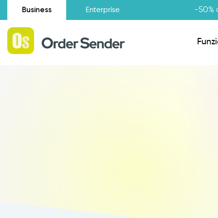
Business
-50% d
Enterprise
Funzi
Situazione amministrativa
Novità
Raccolta Ordini Agenti
Catalogo Agenti