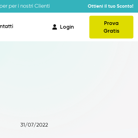
er per i nostri Clienti
Ottieni il tuo Sconto!
Prova
ntatti
Login
Gratis
Provvigioni
Business Intelligence
Integrazione
31/07/2022