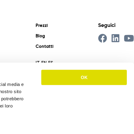
Seguici
Prezzi
Blog
Contatti
IT
EN
ES
OK
cial media e
nostro sito
i potrebbero
ei loro