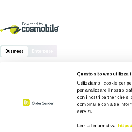
Business
Enterprise
Questo sito web utilizza i
Utilizziamo i cookie per pe
Order Sender è un software sviluppato da:
per analizzare il nostro tra
Cosmobile srl
con i nostri partner che si
Via Europa 6 – 40061 Minerbio (BO) – Italia
combinarle con altre inform
servizi.
P. Iva 02864441205
Assistenza:
+39 0543 1992069
Link all'informativa:
https