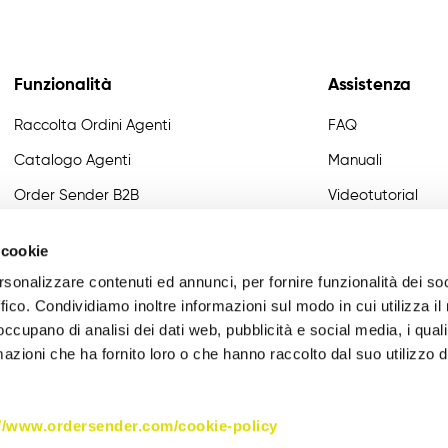
Funzionalità
Assistenza
Raccolta Ordini Agenti
FAQ
Catalogo Agenti
Manuali
Order Sender B2B
Videotutorial
CRM Giro Visite
Developer
 cookie
Gestione Varianti
rsonalizzare contenuti ed annunci, per fornire funzionalità dei so
Anagrafiche Certificate
ffico. Condividiamo inoltre informazioni sul modo in cui utilizza il 
 occupano di analisi dei dati web, pubblicità e social media, i qual
Provvigioni
azioni che ha fornito loro o che hanno raccolto dal suo utilizzo d
Business Intelligence
Integrazione
://www.ordersender.com/cookie-policy