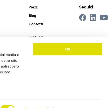
Seguici
Prezzi
Blog
Contatti
IT
EN
ES
OK
cial media e
nostro sito
i potrebbero
ei loro