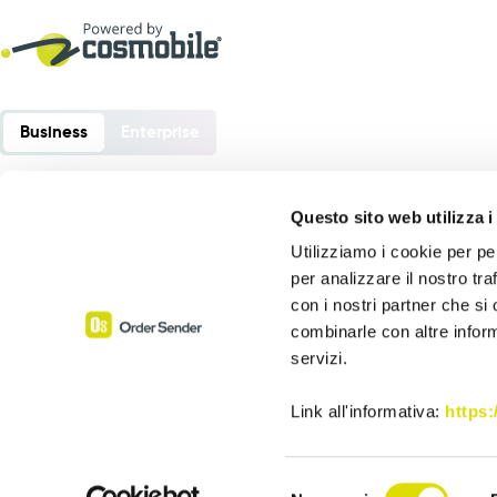
Business
Enterprise
Questo sito web utilizza i
Utilizziamo i cookie per pe
Order Sender è un software sviluppato da:
per analizzare il nostro tra
Cosmobile srl
con i nostri partner che si
Via Europa 6 – 40061 Minerbio (BO) – Italia
combinarle con altre inform
servizi.
P. Iva 02864441205
Assistenza:
+39 0543 1992069
Link all'informativa:
https
Selezione