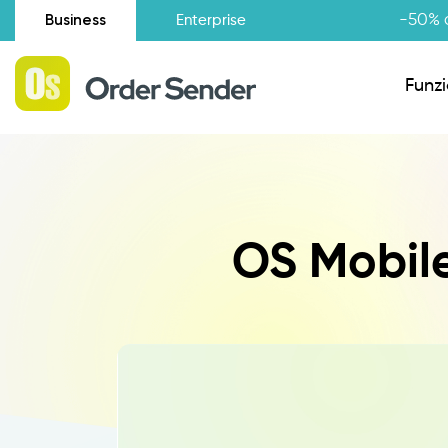
Business
-50% d
Enterprise
Funzi
Situazione amministrativa
OS Mobile
Novità
Raccolta Ordini Agenti
Catalogo Agenti