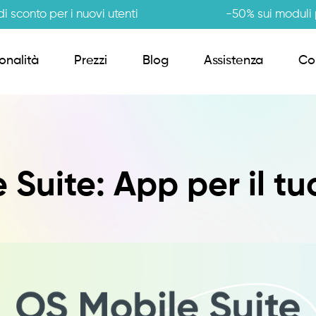
i sconto per i nuovi utenti
-50% sui moduli p
onalità
Prezzi
Blog
Assistenza
Co
Order Sender B2B
 Suite: App per il tu
CRM Giro Visite
Gestione Varianti
Anagrafiche Certificate