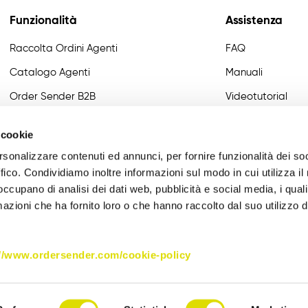
Funzionalità
Assistenza
Raccolta Ordini Agenti
FAQ
Catalogo Agenti
Manuali
Order Sender B2B
Videotutorial
CRM Giro Visite
Developer
 cookie
Gestione Varianti
rsonalizzare contenuti ed annunci, per fornire funzionalità dei so
Anagrafiche Certificate
ffico. Condividiamo inoltre informazioni sul modo in cui utilizza il 
 occupano di analisi dei dati web, pubblicità e social media, i qual
Provvigioni
azioni che ha fornito loro o che hanno raccolto dal suo utilizzo d
Business Intelligence
Integrazione
://www.ordersender.com/cookie-policy