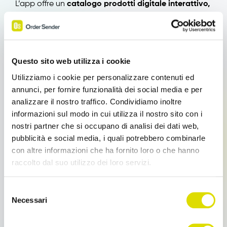
L’app offre un
catalogo prodotti digitale interattivo,
aggiornabile in tempo reale.
Gli agenti possono
accedere a informazioni dettagliate sui prodotti,
inclusi immagini, descrizioni e specifiche tecniche,
facilitando la presentazione al cliente e migliorando
Questo sito web utilizza i cookie
l’esperienza di vendita.
Utilizziamo i cookie per personalizzare contenuti ed
annunci, per fornire funzionalità dei social media e per
analizzare il nostro traffico. Condividiamo inoltre
Giro Visite
informazioni sul modo in cui utilizza il nostro sito con i
nostri partner che si occupano di analisi dei dati web,
pubblicità e social media, i quali potrebbero combinarle
Il giro visite Business Travels permette ai venditori di
con altre informazioni che ha fornito loro o che hanno
non perdere più un cliente!
Consente di pianificare
raccolto dal suo utilizzo dei loro servizi.
gli appuntamenti, trovare i clienti sulla mappa
interattiva e creare report a fine visita.
Link
Selezione
all'informativa:
https://www.ordersender.com/cookie-
Necessari
del
policy
consenso