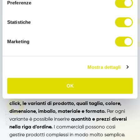
Order Sender B2B
Preferenze
Un vero e proprio Ecommerce B2B che permette ai
Statistiche
clienti di gestire gli ordini in maniera autonoma.
I
clienti possono accedere al catalogo, completo di
Marketing
immagini e informazioni dettagliate, compilare e
inviare ordini in totale autonomia.
Mostra dettagli
Gestione Varianti di prodotto
OK
Gli agenti hanno la possibilità di
gestire, in pochi
click, le varianti di prodotto, quali taglia, colore,
dimensione, imballo, materiale e formato.
Per ogni
variante è possibile inserire
quantità e prezzi diversi
nella riga d’ordine.
I commerciali possono così
gestire prodotti complessi in modo molto semplice.