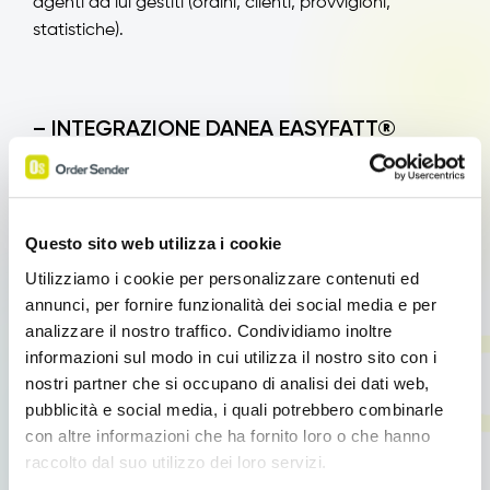
agenti da lui gestiti (ordini, clienti, provvigioni,
statistiche).
– INTEGRAZIONE DANEA EASYFATT®
OS sempre più integrato
Da oggi Order Sender si integra con il
gestionale
Questo sito web utilizza i cookie
Danea Easyfatt
per le piccole e medie aziende: puoi
importare le anagrafiche prodotto da Danea e
Utilizziamo i cookie per personalizzare contenuti ed
scaricare gli ordini su Danea con un click.
annunci, per fornire funzionalità dei social media e per
analizzare il nostro traffico. Condividiamo inoltre
informazioni sul modo in cui utilizza il nostro sito con i
nostri partner che si occupano di analisi dei dati web,
Ecco altre utili funzionalità che
pubblicità e social media, i quali potrebbero combinarle
abbiamo aggiunto in questa
con altre informazioni che ha fornito loro o che hanno
nuova Release
raccolto dal suo utilizzo dei loro servizi.