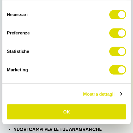
Link
Selezione
CONFIGURA IL TUO ORDER SENDER
all'informativa:
https://www.ordersender.com/cookie-
Necessari
del
Puoi modificare il comportamento di Order
policy
consenso
Sender attraverso alcuni parametri:
Preferenze
– Definisci il numero di decimali con cui lavorare
– Decidi se visualizzare il prezzo netto o lordo nella
riga articolo
Statistiche
– Scegli se considerare o meno lo sconto chiusura
nel calcolo provvigioni
Marketing
NOTE E DATA CONSEGNA SU RIGA ARTICOLO
Puoi specificare, per ogni articolo aggiunto
all’ordine,
una nota e la data di consegna.
CODICI AUTOMATICI
Mostra dettagli
Per migliorare l’importazione e l’esportazione,
il
sistema genera automaticamente il codice – per
OK
cliente, agente e fornitore –
nel caso in cui tu non
lo utilizzassi.
NUOVI CAMPI PER LE TUE ANAGRAFICHE