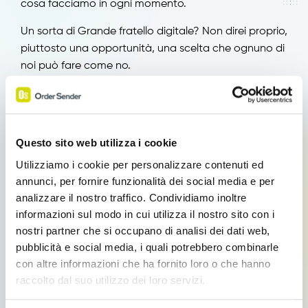
cosa facciamo in ogni momento.
Un sorta di Grande fratello digitale? Non direi proprio,
piuttosto una opportunità, una scelta che ognuno di
noi può fare come no.
E ad una tale rivoluzione poteva mancare Google?
applicazione per
Google Latitude è divenuta una
iPhone
scaricabile direttamente
in forma gratuita,
Questo sito web utilizza i cookie
dall’ App Store
.
Utilizziamo i cookie per personalizzare contenuti ed
annunci, per fornire funzionalità dei social media e per
L’applicazione è simile appunto a Foursquare e
analizzare il nostro traffico. Condividiamo inoltre
Gowalla, e consente agli utenti di identificare la
informazioni sul modo in cui utilizza il nostro sito con i
posizione degli amici su una mappa digitale che è
nostri partner che si occupano di analisi dei dati web,
possibile visualizzare sull’intero schermo dell’iPhone e
pubblicità e social media, i quali potrebbero combinarle
allo stesso modo l’applicazione permette ai tuoi
con altre informazioni che ha fornito loro o che hanno
amici di sapere dove sei.
raccolto dal suo utilizzo dei loro servizi.
La cosa particolarmente interessante è l’uso in