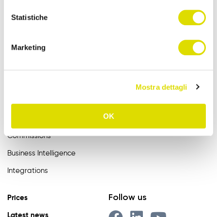
Statistiche
Features
Assistance
Marketing
Order Entry
FAQ
Catalogue
User Manuals
B2B Order Sender
Videotutorial EN
Mostra dettagli
Variant Management
Developer
OK
Certified Master Data
Commissions
Business Intelligence
Integrations
Follow us
Prices
Latest news