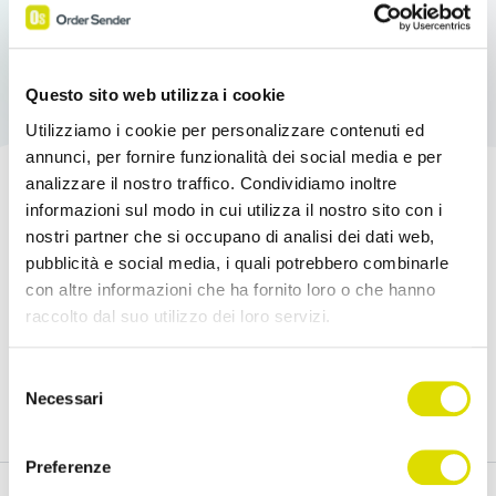
Questo sito web utilizza i cookie
Utilizziamo i cookie per personalizzare contenuti ed
annunci, per fornire funzionalità dei social media e per
analizzare il nostro traffico. Condividiamo inoltre
informazioni sul modo in cui utilizza il nostro sito con i
Boost your sales!
nostri partner che si occupano di analisi dei dati web,
pubblicità e social media, i quali potrebbero combinarle
Try Order Sender for free in its full version for
con altre informazioni che ha fornito loro o che hanno
15 days.
raccolto dal suo utilizzo dei loro servizi.
Link
Selezione
Try for free
all'informativa:
https://www.ordersender.com/cookie-
Necessari
del
policy
consenso
Preferenze