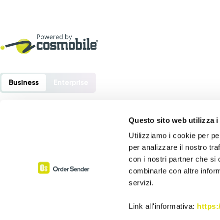
Business
Enterprise
Questo sito web utilizza i
Utilizziamo i cookie per pe
Order Sender è un software sviluppato da:
per analizzare il nostro tra
Cosmobile srl
con i nostri partner che si
Via Europa 6 – 40061 Minerbio (BO) – Italia
combinarle con altre inform
servizi.
P. Iva 02864441205
Assistenza:
+39 0543 1992069
Link all'informativa:
https