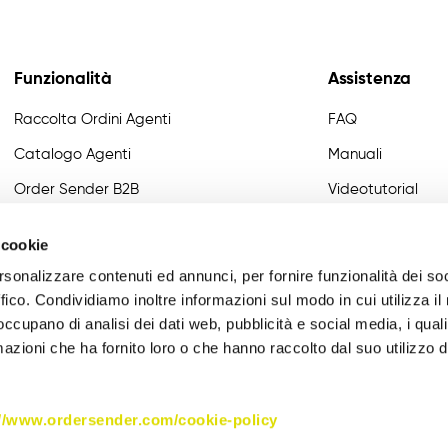
Funzionalità
Assistenza
Raccolta Ordini Agenti
FAQ
Catalogo Agenti
Manuali
Order Sender B2B
Videotutorial
CRM Giro Visite
Developer
 cookie
Gestione Varianti
rsonalizzare contenuti ed annunci, per fornire funzionalità dei so
Anagrafiche Certificate
ffico. Condividiamo inoltre informazioni sul modo in cui utilizza il 
 occupano di analisi dei dati web, pubblicità e social media, i qual
Provvigioni
azioni che ha fornito loro o che hanno raccolto dal suo utilizzo d
Business Intelligence
Integrazione
://www.ordersender.com/cookie-policy