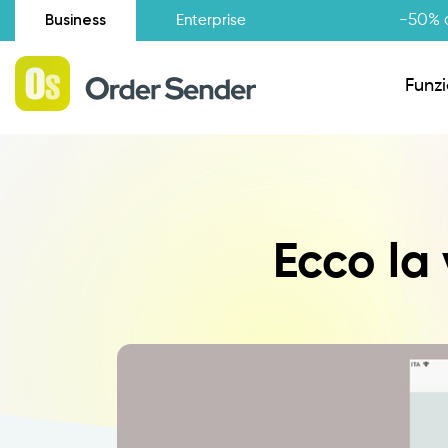
Business
-50% d
Enterprise
Funzi
Situazione amministrativa
Ecco la
Novità
Raccolta Ordini Agenti
Catalogo Agenti