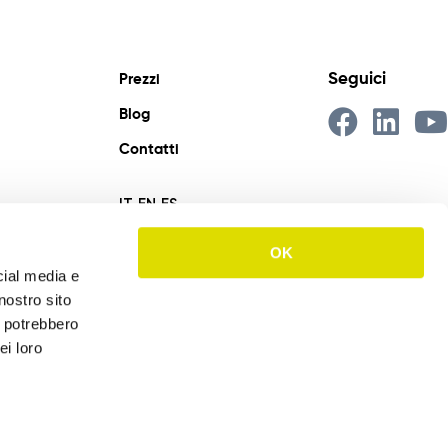
Seguici
Prezzi
Blog
Contatti
IT
EN
ES
OK
cial media e
nostro sito
i potrebbero
ei loro