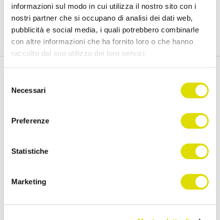
informazioni sul modo in cui utilizza il nostro sito con i
nostri partner che si occupano di analisi dei dati web,
Prova Gratis
pubblicità e social media, i quali potrebbero combinarle
con altre informazioni che ha fornito loro o che hanno
raccolto dal suo utilizzo dei loro servizi.
Link
Selezione
all'informativa:
https://www.ordersender.com/cookie-
Necessari
del
Funzionalità
Assistenza
policy
consenso
Preferenze
Raccolta Ordini Agenti
FAQ
Catalogo Agenti
Manuali
Statistiche
Order Sender B2B
Videotutorial
CRM Giro Visite
Developer
Marketing
Gestione Varianti
Anagrafiche Certificate