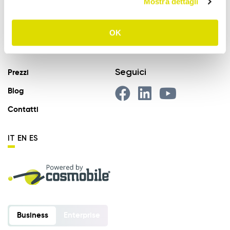
Mostra dettagli
Provvigioni
Business Intelligence
OK
Integrazione
Seguici
Prezzi
Blog
Contatti
IT
EN
ES
Business
Enterprise