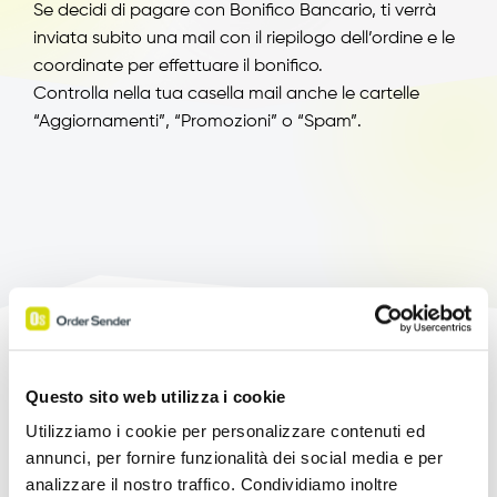
Se decidi di pagare con Bonifico Bancario, ti verrà
inviata subito una mail con il riepilogo dell’ordine e le
coordinate per effettuare il bonifico.
Controlla nella tua casella mail anche le cartelle
“Aggiornamenti”, “Promozioni” o “Spam”.
Potenzia le tue Vendite!
Questo sito web utilizza i cookie
Utilizziamo i cookie per personalizzare contenuti ed
Prova l'App Order Sender gratis, nella sua
annunci, per fornire funzionalità dei social media e per
versione completa, per 15 giorni.
analizzare il nostro traffico. Condividiamo inoltre