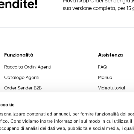
endite!
Prova l'App Order Sender gratis
sua versione completa, per 15 g
Funzionalità
Assistenza
Raccolta Ordini Agenti
FAQ
Catalogo Agenti
Manuali
Order Sender B2B
Videotutorial
CRM Giro Visite
Developer
 cookie
Gestione Varianti
rsonalizzare contenuti ed annunci, per fornire funzionalità dei so
Anagrafiche Certificate
ffico. Condividiamo inoltre informazioni sul modo in cui utilizza il 
 occupano di analisi dei dati web, pubblicità e social media, i qual
Provvigioni