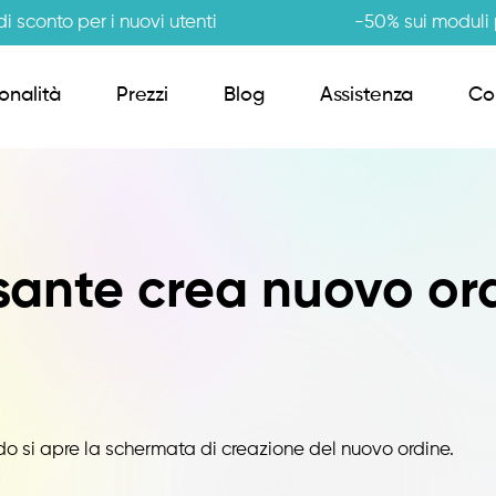
i sconto per i nuovi utenti
-50% sui moduli p
onalità
Prezzi
Blog
Assistenza
Co
Order Sender B2B
sante crea nuovo or
CRM Giro Visite
Gestione Varianti
Anagrafiche Certificate
ando si apre la schermata di creazione del nuovo ordine.