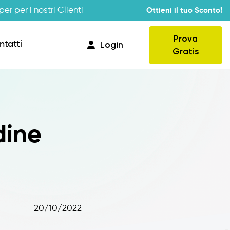
er per i nostri Clienti
Ottieni il tuo Sconto!
Prova
ntatti
Login
Gratis
Provvigioni
dine
Business Intelligence
Integrazione
20/10/2022