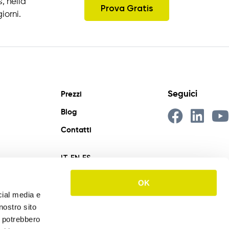
, nella
Prova Gratis
iorni.
Seguici
Prezzi
Blog
Contatti
IT
EN
ES
OK
cial media e
nostro sito
i potrebbero