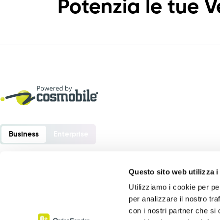
Potenzia le tue V
Business
Enterprise
Questo sito web utilizza i
Utilizziamo i cookie per pe
Order Sender è un software sviluppato da:
per analizzare il nostro tra
Cosmobile srl
con i nostri partner che si