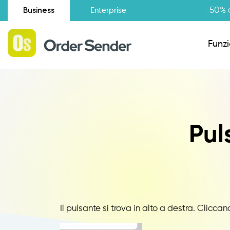
Business
-50% d
Enterprise
Funzi
Situazione amministrativa
Pul
Novità
Raccolta Ordini Agenti
Catalogo Agenti
Il pulsante si trova in alto a destra. Clicc