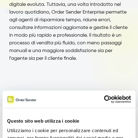
digitale evoluta. Tuttavia, una volta introdotto nel
lavoro quotidiano, Order Sender Enterprise permette
agli agenti di risparmiare tempo, ridurre errori,
consultare informazioni aggiornate e gestire il cliente
in modo più rapido e professionale. Il risultato è un
processo di vendita più fluido, con meno passaggi
manuali e una maggiore soddisfazione sia per
l’agente sia per il cliente finale.
Questo sito web utilizza i cookie
Potenzia le tue Vendite!
Utilizziamo i cookie per personalizzare contenuti ed
annunci, per fornire funzionalità dei social media e per