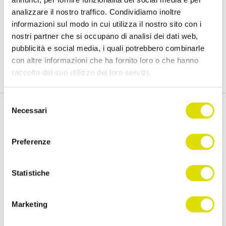
Prova l'App Order Sender gratis, nella sua
analizzare il nostro traffico. Condividiamo inoltre
versione completa, per 15 giorni.
informazioni sul modo in cui utilizza il nostro sito con i
nostri partner che si occupano di analisi dei dati web,
pubblicità e social media, i quali potrebbero combinarle
Prova Gratis
con altre informazioni che ha fornito loro o che hanno
raccolto dal suo utilizzo dei loro servizi.
Link
Selezione
all'informativa:
https://www.ordersender.com/cookie-
Necessari
del
policy
consenso
Funzionalità
Assistenza
Preferenze
Raccolta Ordini Agenti
FAQ
Statistiche
Catalogo Agenti
Manuali
Order Sender B2B
Videotutorial
Marketing
CRM Giro Visite
Developer