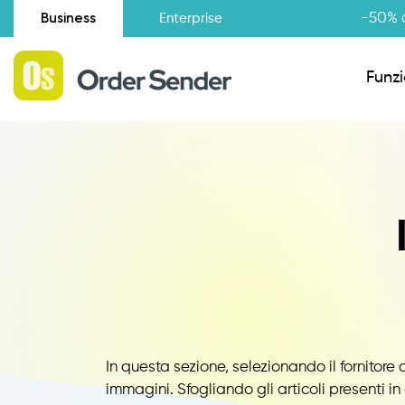
Business
-50% d
Enterprise
Funzi
Situazione amministrativa
Novità
Raccolta Ordini Agenti
Catalogo Agenti
In questa sezione, selezionando il fornitore 
immagini. Sfogliando gli articoli presenti in