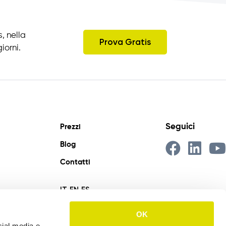
, nella
Prova Gratis
iorni.
Seguici
Prezzi
Blog
Contatti
IT
EN
ES
OK
cial media e