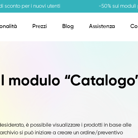
i sconto per i nuovi utenti
-50% sui moduli p
onalità
Prezzi
Blog
Assistenza
Co
Order Sender B2B
Il modulo “Catalogo
CRM Giro Visite
Gestione Varianti
Anagrafiche Certificate
desiderato, è possibile visualizzare i prodotti in base alle
 archivio si può iniziare a creare un ordine/preventivo