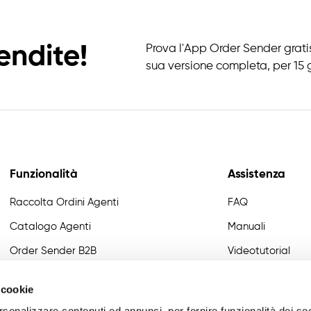
endite!
Prova l'App Order Sender gratis
sua versione completa, per 15 g
Funzionalità
Assistenza
Raccolta Ordini Agenti
FAQ
Catalogo Agenti
Manuali
Order Sender B2B
Videotutorial
CRM Giro Visite
Developer
 cookie
Gestione Varianti
rsonalizzare contenuti ed annunci, per fornire funzionalità dei so