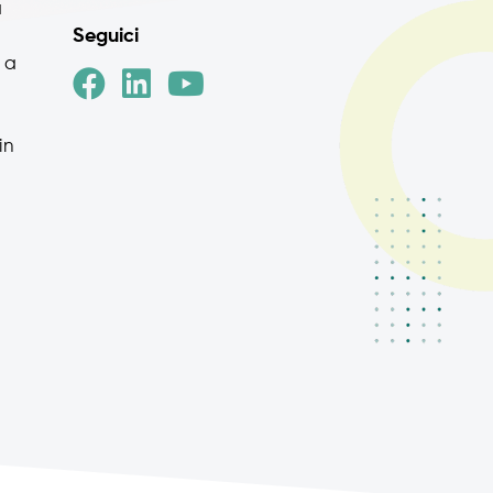
a
Seguici
 a
in