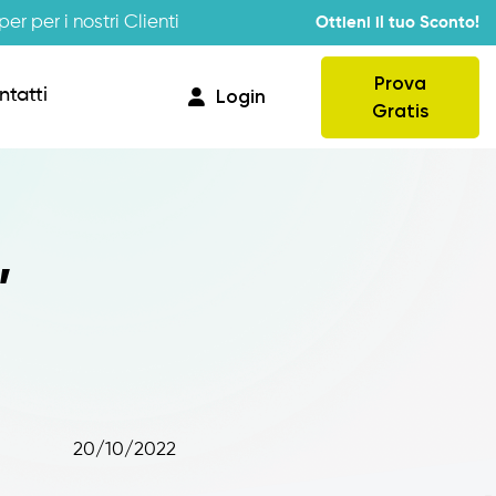
er per i nostri Clienti
Ottieni il tuo Sconto!
Prova
ntatti
Login
Gratis
Provvigioni
”
Business Intelligence
Integrazione
20/10/2022