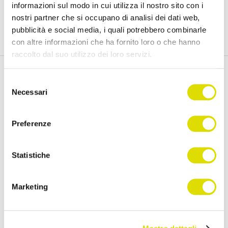
informazioni sul modo in cui utilizza il nostro sito con i
Prova Gratis
nostri partner che si occupano di analisi dei dati web,
pubblicità e social media, i quali potrebbero combinarle
con altre informazioni che ha fornito loro o che hanno
raccolto dal suo utilizzo dei loro servizi.
Link
Selezione
all'informativa:
https://www.ordersender.com/cookie-
Necessari
del
Funzionalità
Assistenza
policy
consenso
Raccolta Ordini Agenti
FAQ
Preferenze
Catalogo Agenti
Manuali
Statistiche
Order Sender B2B
Videotutorial
CRM Giro Visite
Developer
Marketing
Gestione Varianti
Anagrafiche Certificate