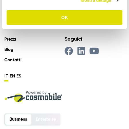
Mostra dettagli
Provvigioni
Business Intelligence
OK
Integrazione
Seguici
Prezzi
Blog
Contatti
IT
EN
ES
Business
Enterprise