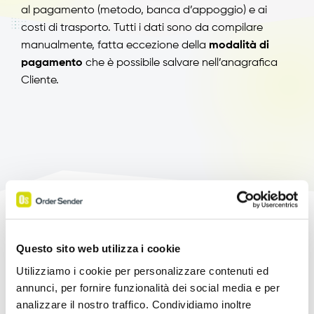
al pagamento (metodo, banca d’appoggio) e ai
costi di trasporto. Tutti i dati sono da compilare
manualmente, fatta eccezione della
modalità di
pagamento
che è possibile salvare nell’anagrafica
Cliente.
Potenzia le tue Vendite!
Questo sito web utilizza i cookie
Utilizziamo i cookie per personalizzare contenuti ed
Prova l'App Order Sender gratis, nella sua
annunci, per fornire funzionalità dei social media e per
versione completa, per 15 giorni.
analizzare il nostro traffico. Condividiamo inoltre