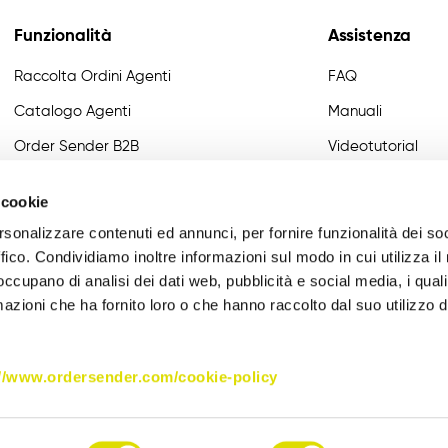
Funzionalità
Assistenza
Raccolta Ordini Agenti
FAQ
Catalogo Agenti
Manuali
Order Sender B2B
Videotutorial
CRM Giro Visite
Developer
 cookie
Gestione Varianti
rsonalizzare contenuti ed annunci, per fornire funzionalità dei so
Anagrafiche Certificate
ffico. Condividiamo inoltre informazioni sul modo in cui utilizza il 
 occupano di analisi dei dati web, pubblicità e social media, i qual
Provvigioni
azioni che ha fornito loro o che hanno raccolto dal suo utilizzo d
Business Intelligence
Integrazione
://www.ordersender.com/cookie-policy