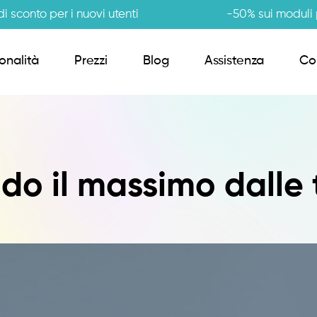
i sconto per i nuovi utenti
-50% sui moduli p
onalità
Prezzi
Blog
Assistenza
Co
Order Sender B2B
do il massimo dalle
CRM Giro Visite
Gestione Varianti
Anagrafiche Certificate