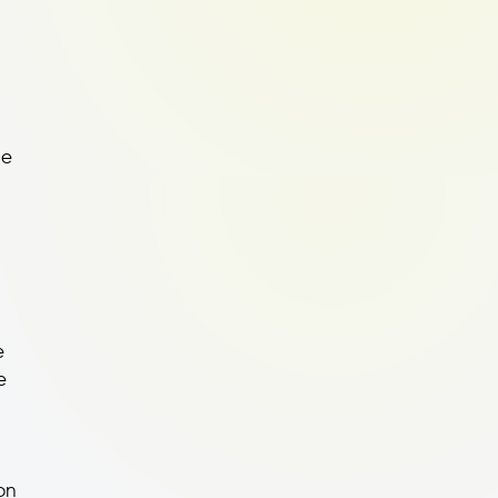
 e
e
e
on