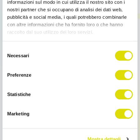
Tecniche di vendita agenti
informazioni sul modo in cui utilizza il nostro sito con i
nostri partner che si occupano di analisi dei dati web,
Tecniche di vendita agenti Tecniche di vendita agenti
pubblicità e social media, i quali potrebbero combinarle
Sei un venditore? Un agente di commercio? Un
con altre informazioni che ha fornito loro o che hanno
rappresentante? Scopri quali sono […]
raccolto dal suo utilizzo dei loro servizi.
Leggi tutto
Link
Selezione
all'informativa:
https://www.ordersender.com/cookie-
Necessari
del
policy
consenso
Preferenze
Statistiche
Marketing
Mostra dettagli