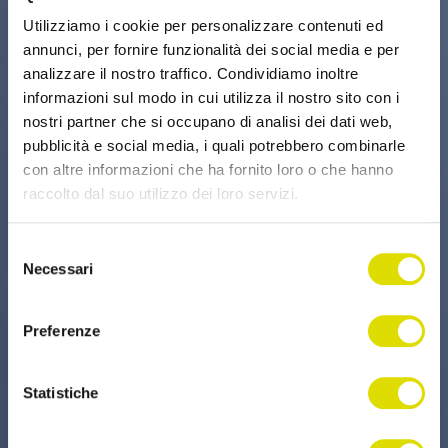
Utilizziamo i cookie per personalizzare contenuti ed
annunci, per fornire funzionalità dei social media e per
analizzare il nostro traffico. Condividiamo inoltre
informazioni sul modo in cui utilizza il nostro sito con i
nostri partner che si occupano di analisi dei dati web,
pubblicità e social media, i quali potrebbero combinarle
con altre informazioni che ha fornito loro o che hanno
raccolto dal suo utilizzo dei loro servizi.
Link
Selezione
all'informativa:
https://www.ordersender.com/cookie-
Necessari
del
policy
consenso
Preferenze
Statistiche