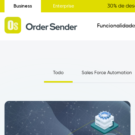
Business
30% de des
Enterprise
Funcionalidad
Situación Administrativa
Todo
Sales Force Automation
Nuevo
Recogida de Pedidos
Catálogo