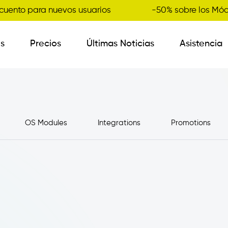
cuento para nuevos usuarios
-50% sobre los Mód
es
Precios
Últimas Noticias
Asistencia
Order Sender B2B
OS Modules
Integrations
Promotions
Ruta Comercial
Nuevo
Gestión de Variantes
Integraciones