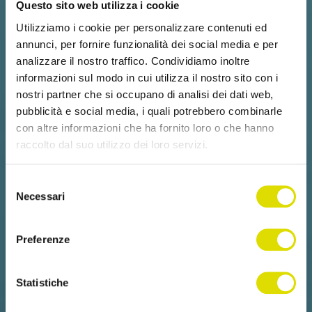
Questo sito web utilizza i cookie
Utilizziamo i cookie per personalizzare contenuti ed
annunci, per fornire funzionalità dei social media e per
analizzare il nostro traffico. Condividiamo inoltre
informazioni sul modo in cui utilizza il nostro sito con i
nostri partner che si occupano di analisi dei dati web,
pubblicità e social media, i quali potrebbero combinarle
con altre informazioni che ha fornito loro o che hanno
raccolto dal suo utilizzo dei loro servizi.
Link
Selezione
all'informativa:
https://www.ordersender.com/cookie-
Necessari
del
policy
consenso
Preferenze
Statistiche