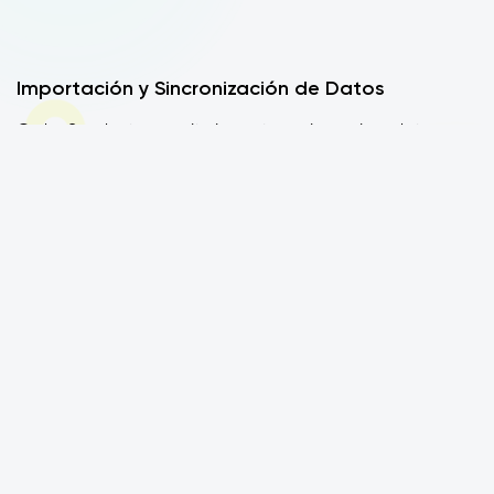
Importación y Sincronización de Datos
Order Sender te permite importar y sincronizar datos,
garantizando su máxima confidencialidad mediante el
uso de protocolos seguros en la conexión Servidor/App.
Son herramientas esenciales en las actividades
relacionadas con la Business Intelligence.