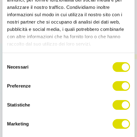
analizzare il nostro traffico. Condividiamo inoltre
informazioni sul modo in cui utilizza il nostro sito con i
nostri partner che si occupano di analisi dei dati web,
pubblicità e social media, i quali potrebbero combinarle
con altre informazioni che ha fornito loro o che hanno
Manual
raccolto dal suo utilizzo dei loro servizi.
OS Explicado punto por punto.
Link
Selezione
all'informativa:
https://www.ordersender.com/cookie-
Necessari
del
policy
consenso
Preferenze
Statistiche
FAQ
La respuesta a todas tus preguntas.
Marketing