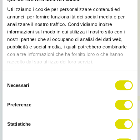
inoltre subito disponibili le informazioni e i dati
Utilizziamo i cookie per personalizzare contenuti ed
“chiave” alle persone interessate all’interno
annunci, per fornire funzionalità dei social media e per
dell’azienda;
analizzare il nostro traffico. Condividiamo inoltre
3.
Permettere agli agenti di
concentrarsi
informazioni sul modo in cui utilizza il nostro sito con i
maggiormente sul cliente;
nostri partner che si occupano di analisi dei dati web,
4.
Con la
creazione di un database clienti
l’azienda
pubblicità e social media, i quali potrebbero combinarle
con altre informazioni che ha fornito loro o che hanno
può organizzare al meglio tutte le informazioni
raccolto dal suo utilizzo dei loro servizi.
raccolte (comportamento, schema d’acquisto etc..)
che possono migliorare le vendite future;
Link
5.
L’attività di comunicazione fra l’azienda e la rete
Selezione
all'informativa:
https://www.ordersender.com/cookie-
Necessari
vendita grazie a
software di Sales Force
del
policy
consenso
Automation
, come il nostro
Order Sender
, permette
una gestione puntuale dell’attività di vendita,
Preferenze
migliorando anche in termini di efficacia l’intero
processo.
Statistiche