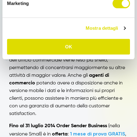
Marketing
Soluzione per Agenti di
Commercio
Mostra dettagli
ORDER SENDER: UN’APPLICAZIONE PER AGENTI
Attraverso l’utilizzo di
software per la gestione della
OK
forza vendita
, come
Order Sender
, anche il lavoro
dell’ufficio commerciale viene reso più snello,
permettendo di concentrarsi maggiormente su altre
attività di maggior valore. Anche gli
agenti di
commercio
potendo avere a disposizione anche in
versione mobile i dati e le informazioni sui propri
clienti, possono assistere in maniera più efficiente e
con una garanzia di aumento della customer
satisfaction.
Fino al 31 luglio 2014 Order Sender Business
(nella
1 mese di prova GRATIS
versione Small) è in
offerta
:
,