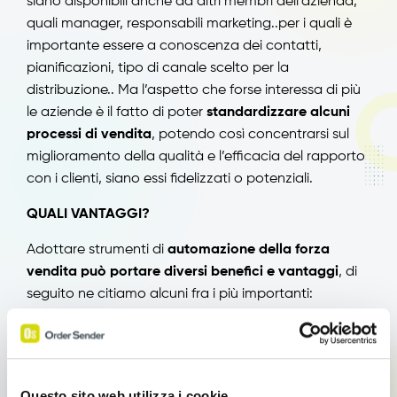
siano disponibili anche ad altri membri dell’azienda,
quali manager, responsabili marketing..per i quali è
importante essere a conoscenza dei contatti,
pianificazioni, tipo di canale scelto per la
distribuzione.. Ma l’aspetto che forse interessa di più
le aziende è il fatto di poter
standardizzare alcuni
processi di vendita
, potendo così concentrarsi sul
miglioramento della qualità e l’efficacia del rapporto
con i clienti, siano essi fidelizzati o potenziali.
QUALI VANTAGGI?
Adottare strumenti di
automazione della forza
vendita può portare diversi benefici e vantaggi
, di
seguito ne citiamo alcuni fra i più importanti:
1.
Aumentare il successo delle vendite
, aiutando i
commerciali a vendere in modo più ottimizzato,
snellendo l’intero processo di vendita;
Questo sito web utilizza i cookie
2.
Ridurre le ripetitive attività di vendita
, rendendo