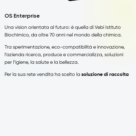
OS Enterprise
Una vision orientata al futuro: è quella di Vebi Istituto
Biochimico, da oltre 70 anni nel mondo della chimica.
Tra sperimentazione, eco-compatibilità e innovazione,
l’azienda ricerca, produce e commercializza, soluzioni
per l’igiene, la salute e la bellezza.
Per la sua rete vendita ha scelto la
soluzione di raccolta
ordini e gestione della rete vendita da Mobile, OS
Enterprise:
due brand e varie feature legate alla gestione
di cataloghi, schede prodotto e livelli di visualizzazione,
gestione dei dati integrata al loro ERP Sap.
Resa internazionale, grazie a una capacità distributiva
capillare, la realtà tocca oggi oltre 70 Paesi. Solida,
flessibile e dinamica: Vebi rincorre continuamente la