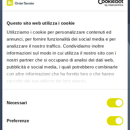
Questo sito web utilizza i cookie
Utilizziamo i cookie per personalizzare contenuti ed
annunci, per fornire funzionalità dei social media e per
analizzare il nostro traffico. Condividiamo inoltre
informazioni sul modo in cui utilizza il nostro sito con i
nostri partner che si occupano di analisi dei dati web,
pubblicità e social media, i quali potrebbero combinarle
con altre informazioni che ha fornito loro o che hanno
raccolto dal suo utilizzo dei loro servizi.
Link
Selezione
all'informativa:
https://www.ordersender.com/cookie-
Necessari
del
policy
consenso
Preferenze