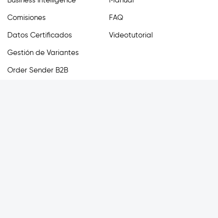
Business Intelligence
Manual
Comisiones
FAQ
Datos Certificados
Videotutorial
Gestión de Variantes
Order Sender B2B
Catálogo
Recogida de Pedidos
Integraciones
Síguenos
Precios
Últimas Noticias
Contactos
IT
EN
ES