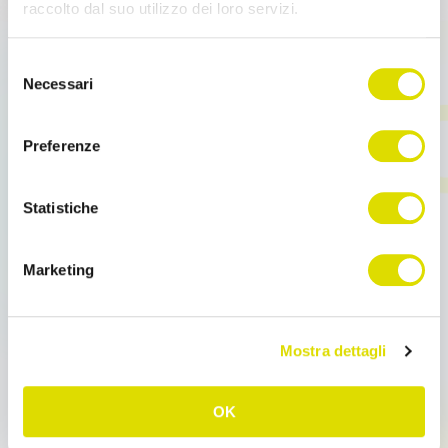
raccolto dal suo utilizzo dei loro servizi.
Link
Selezione
all'informativa:
https://www.ordersender.com/cookie-
Necessari
del
policy
Contenidos
consenso
Preferenze
Statistiche
Importación de datos –
Cómo importar la Lista base
Marketing
desde un archivo (Productos)
Mostra dettagli
OK