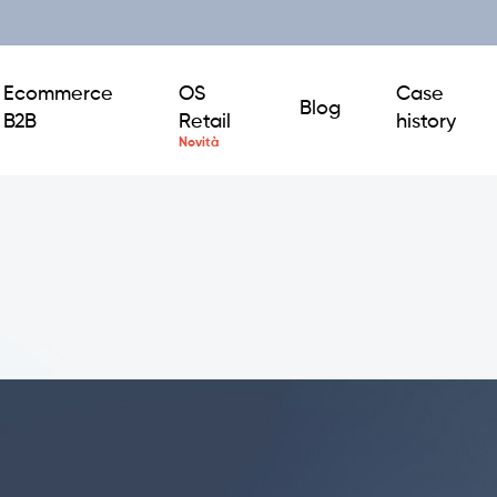
Ecommerce
OS
Case
Blog
B2B
Retail
history
CRM e Giro Visite
Business Intelligence
Integrazioni