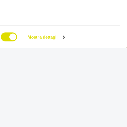
, per i suoi clienti professionali, la nostra
App OS Retail:
io Ecommerce B2B su App.
Grazie a OS Retail, l’impresa
i B2B la possibilità di inviare ordini, riassortire prodotti,
ogo, riordinare articoli, gestire promozioni, gestire la
co/scarico merci, note e fatture. Tutto in autonomia dal
Mostra dettagli
e. OS Retail è un App brandizzata in base alle
te, si integra a qualsiasi ERP.
Richiedi una DEMO