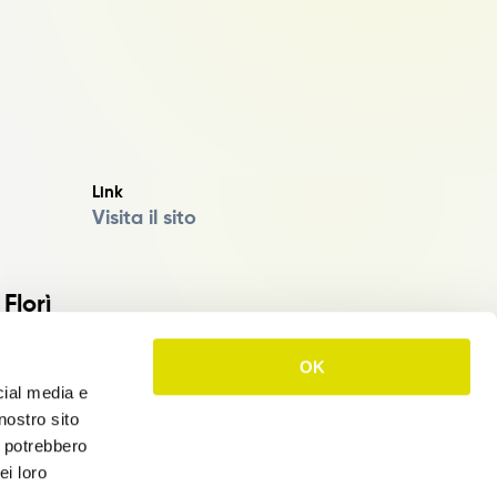
Link
Visita il sito
Florì
di innovazione, pregio e convenienza.
OK
na realizza e distribuisce prodotti in carta monouso di
cial media e
utilizzo domestico e professionale. Articoli green, sempre
nostro sito
salvaguardia ambientale, con un eccellente rapporto
i potrebbero
ei loro