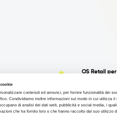
OS Retail per 
Florì è sinonimo 
 cookie
L’azienda caserta
rsonalizzare contenuti ed annunci, per fornire funzionalità dei so
prima scelta, per 
ffico. Condividiamo inoltre informazioni sul modo in cui utilizza il 
più attenti alla 
 occupano di analisi dei dati web, pubblicità e social media, i qual
qualità-prezzo.
azioni che ha fornito loro o che hanno raccolto dal suo utilizzo d