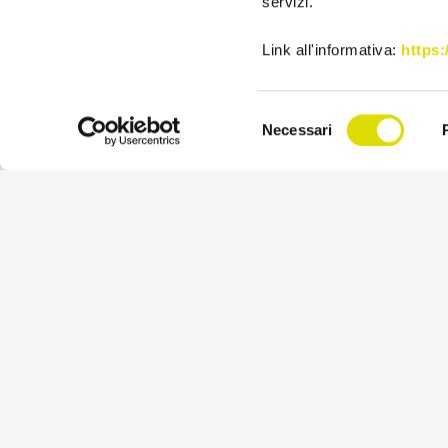
servizi.
Link all'informativa:
https
Selezione
Necessari
del
consenso
Scopri OS Enterp