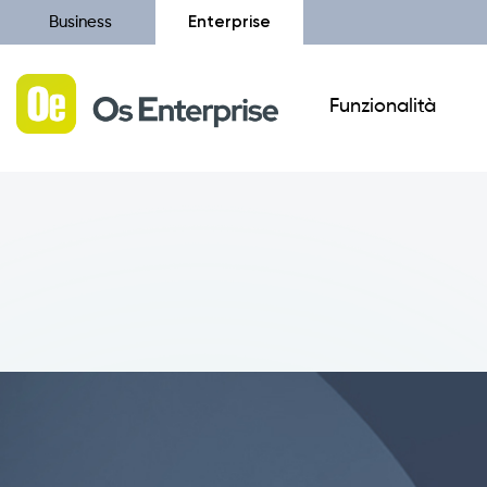
Enterprise
Business
Funzionalità
Catalistino
Configuratore di Canvass
Novità
Catalogo Prodotti Digitale