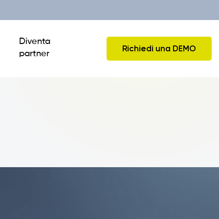
Diventa
Richiedi una DEMO
partner
Back Office
Raccolta ordini da Tablet
Moduli aggiuntivi