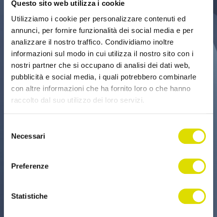
Questo sito web utilizza i cookie
Utilizziamo i cookie per personalizzare contenuti ed
annunci, per fornire funzionalità dei social media e per
analizzare il nostro traffico. Condividiamo inoltre
informazioni sul modo in cui utilizza il nostro sito con i
nostri partner che si occupano di analisi dei dati web,
pubblicità e social media, i quali potrebbero combinarle
con altre informazioni che ha fornito loro o che hanno
raccolto dal suo utilizzo dei loro servizi.
Link
Selezione
all'informativa:
https://www.ordersender.com/cookie-
Necessari
del
policy
consenso
Preferenze
Statistiche