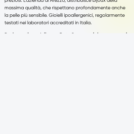
preziosi. L’azienda di Arezzo, distribuisce bijoux della
massima qualità, che rispettano profondamente anche
la pelle più sensibile. Gioielli ipoallergenici, regolarmente
testati nei laboratori accreditati in Italia.
Per la gestione della sua Rete Commerciale, con agenti
di commercio e rivenditori distribuiti in tutta Italia,
l’azienda ha scelto il nostro Software di raccolta ordini
da Tablet
OS Enterprise.
Scopri il Sito