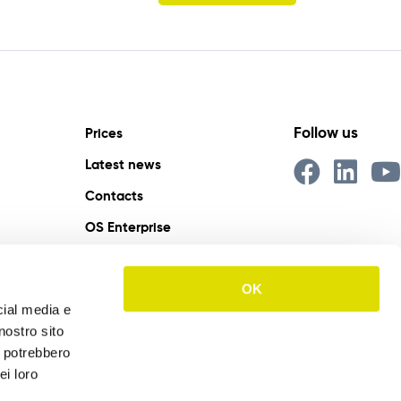
Follow us
Prices
Latest news
Contacts
OS Enterprise
IT
EN
ES
OK
cial media e
nostro sito
i potrebbero
ei loro