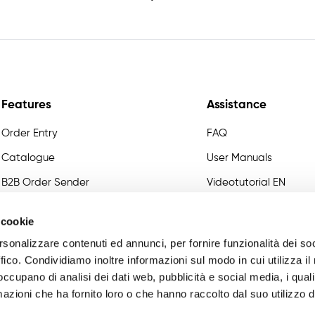
Features
Assistance
Order Entry
FAQ
Catalogue
User Manuals
B2B Order Sender
Videotutorial EN
Variant Management
Developer
 cookie
Certified Master Data
rsonalizzare contenuti ed annunci, per fornire funzionalità dei so
Commissions
ffico. Condividiamo inoltre informazioni sul modo in cui utilizza il 
 occupano di analisi dei dati web, pubblicità e social media, i qual
Business Intelligence
azioni che ha fornito loro o che hanno raccolto dal suo utilizzo d
Integrations