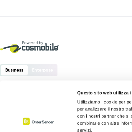
Business
Enterprise
Questo sito web utilizza i
Utilizziamo i cookie per pe
Order Sender is a software developed by:
per analizzare il nostro tra
Cosmobile srl
con i nostri partner che si
Via Europa 6 – 40061 Minerbio (BO) – Italia
combinarle con altre inform
servizi.
P. Iva 02864441205