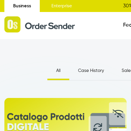
Business
30%
Enterprise
Fe
Administrative Status
All
Case History
Sale
New
Order Entry
Catalogue