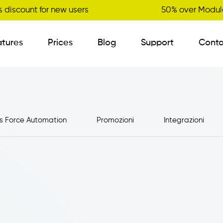
 discount for new users
50% over Module
atures
Prices
Blog
Support
Conta
B2B Order Sender
s Force Automation
Promozioni
Integrazioni
Visit Planner
New
Variant Management
Certified Master Data